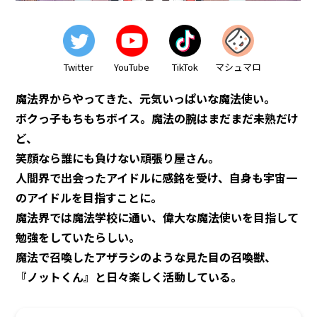
WCPとは？
Twitter
YouTube
TikTok
マシュマロ
所属タレント
魔法界からやってきた、元気いっぱいな魔法使い。
ボクっ子もちもちボイス。魔法の腕はまだまだ未熟だけ
お知らせ
ど、
笑顔なら誰にも負けない頑張り屋さん。
公式グッズ
人間界で出会ったアイドルに感銘を受け、自身も宇宙一
のアイドルを目指すことに。
魔法界では魔法学校に通い、偉大な魔法使いを目指して
オーディション
勉強をしていたらしい。
魔法で召喚したアザラシのような見た目の召喚獣、
『ノットくん』と日々楽しく活動している。
会社概要
ファンレター規程
プライバシーポリシー